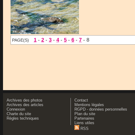
1
-
2
-
3
-
4
-
5
-
6
-
7
- 8
PAGE(S)
Archives des photos
Contact
Archives des articles
Mentions légales
Connexion
RGPD - données personnelles
Charte du site
Plan du site
Règles techniques
Partenaires
Liens utiles
RSS