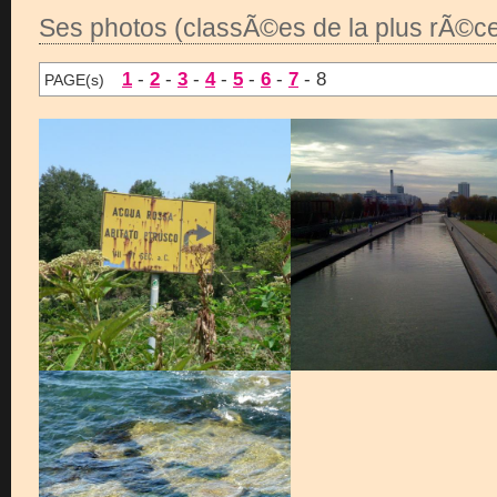
Ses photos (classÃ©es de la plus rÃ©ce
1
-
2
-
3
-
4
-
5
-
6
-
7
- 8
PAGE(s)