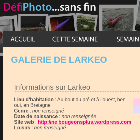
GALERIE DE LARKEO
Informations sur Larkeo
Lieu d'habitation
: Au bout du pré et à l'ouest, ben
oui, en Bretagne
Genre
:
non renseigné
Date de naissance
:
non renseignée
Site web
:
http://ne bougeonsplus.wordpress.com
Loisirs
:
non renseigné