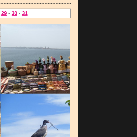
-
29
-
30
-
31