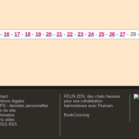
-
16
-
17
-
18
-
19
-
20
-
21
-
22
-
23
-
24
-
25
-
26
-
27
- 28 
ntact
FELIN ZEN, des chats heureux
tions légales
pour une cohabitation
PD - données personnelles
harmonieuse avec l'humain
n du site
tenaires
BookCrossing
ns utiles
RSS