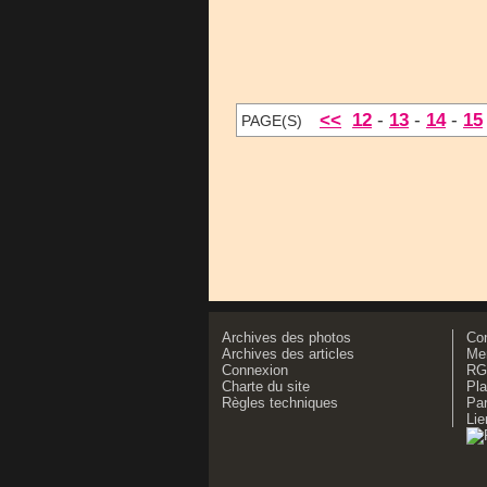
<<
12
-
13
-
14
-
15
PAGE(S)
Archives des photos
Co
Archives des articles
Men
Connexion
RG
Charte du site
Pla
Règles techniques
Par
Lie