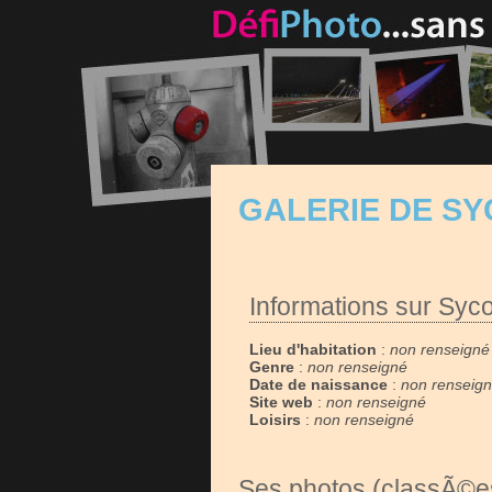
GALERIE DE S
Informations sur Syc
Lieu d'habitation
:
non renseigné
Genre
:
non renseigné
Date de naissance
:
non renseig
Site web
:
non renseigné
Loisirs
:
non renseigné
Ses photos (classÃ©es