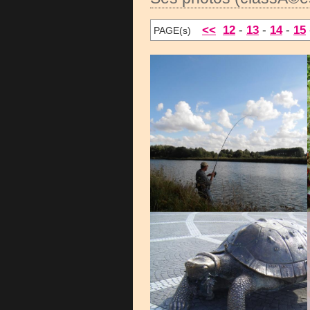
<<
12
-
13
-
14
-
15
PAGE(s)