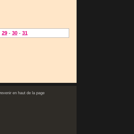
-
29
-
30
-
31