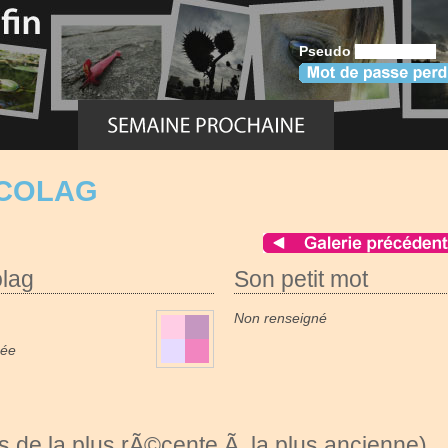
Pseudo
YCOLAG
olag
Son petit mot
Non renseigné
née
 de la plus rÃ©cente Ã la plus ancienne)