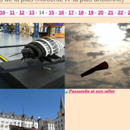
10
-
11
-
12
-
13
- 14 -
15
-
16
-
17
-
18
-
19
-
20
-
21
-
22
-