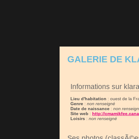
GALERIE DE K
Informations sur klar
Lieu d'habitation
: ouest de la Fr
Genre
:
non renseigné
Date de naissance
:
non renseig
Site web
:
http://cmamikfee.can
Loisirs
:
non renseigné
Ses photos (classÃ©es