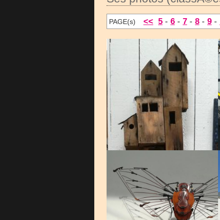
<<
5
-
6
-
7
-
8
-
9
-
PAGE(s)