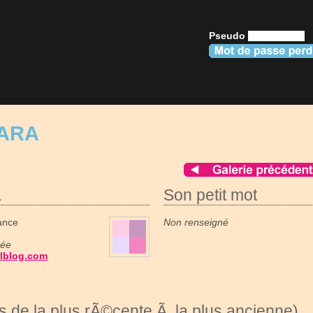
Pseudo
LARA
a
Son petit mot
ance
Non renseigné
née
alblog.com
 de la plus rÃ©cente Ã la plus ancienne)