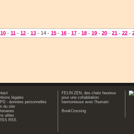
-
10
-
11
-
12
-
13
- 14 -
15
-
16
-
17
-
18
-
19
-
20
-
21
-
22
-
ntact
FELIN ZEN, des chats heureux
tions légales
pour une cohabitation
PD - données personnelles
harmonieuse avec l'humain
n du site
tenaires
BookCrossing
ns utiles
RSS