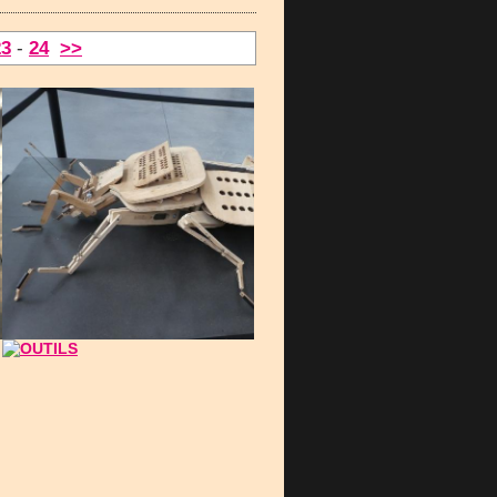
23
-
24
>>