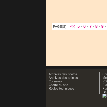
<<
5
-
6
-
7
-
8
-
9
PAGE(S)
Archives des photos
Co
Archives des articles
Men
Connexion
RG
Charte du site
Pla
Règles techniques
Par
Lie