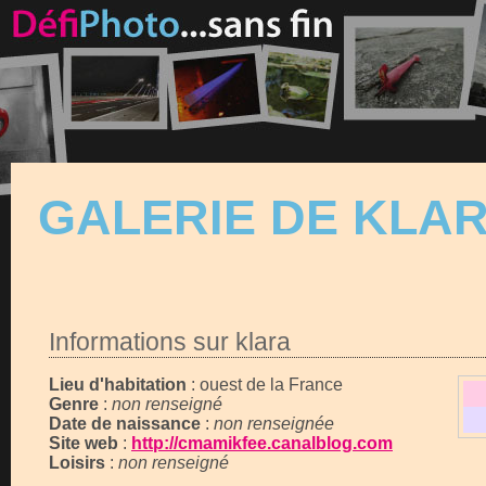
GALERIE DE KLA
Informations sur klara
Lieu d'habitation
: ouest de la France
Genre
:
non renseigné
Date de naissance
:
non renseignée
Site web
:
http://cmamikfee.canalblog.com
Loisirs
:
non renseigné