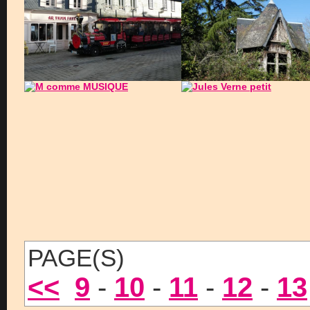
PAGE(S)
<<
9
-
10
-
11
-
12
-
13