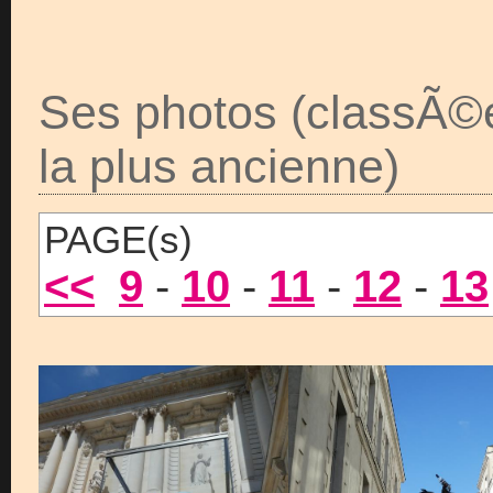
Ses photos (classÃ©
la plus ancienne)
PAGE(s)
<<
9
-
10
-
11
-
12
-
13