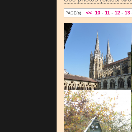
<<
10
-
11
-
12
-
13
PAGE(s)