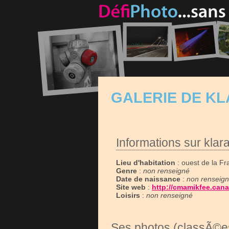
GALERIE DE K
Informations sur klar
Lieu d'habitation
: ouest de la Fr
Genre
:
non renseigné
Date de naissance
:
non renseig
Site web
:
http://cmamikfee.can
Loisirs
:
non renseigné
Ses photos (classÃ©es