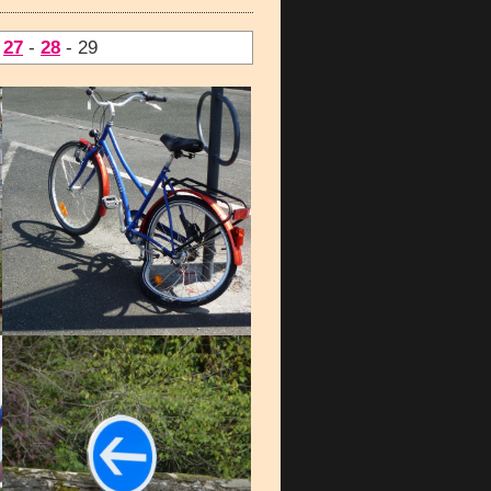
-
27
-
28
- 29