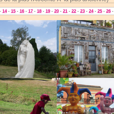
-
14
-
15
-
16
-
17
-
18
-
19
-
20
-
21
-
22
-
23
-
24
-
25
-
26