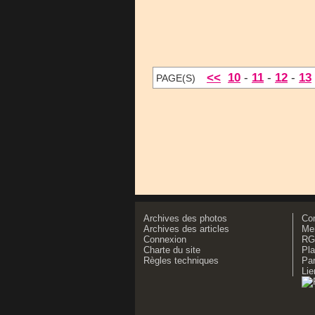
<<
10
-
11
-
12
-
13
PAGE(S)
Archives des photos
Co
Archives des articles
Men
Connexion
RG
Charte du site
Pla
Règles techniques
Par
Lie