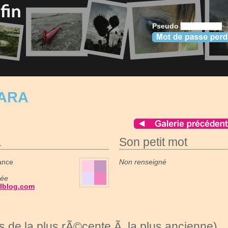
Pseudo
LARA
a
Son petit mot
ance
Non renseigné
née
alblog.com
 de la plus rÃ©cente Ã la plus ancienne)