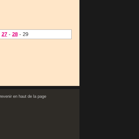
-
27
-
28
- 29