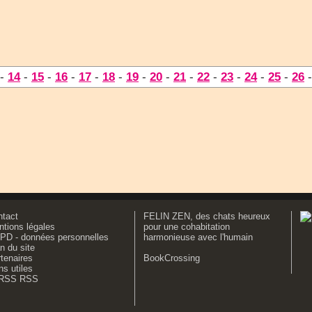
-
14
-
15
-
16
-
17
-
18
-
19
-
20
-
21
-
22
-
23
-
24
-
25
-
26
ntact
FELIN ZEN, des chats heureux
tions légales
pour une cohabitation
PD - données personnelles
harmonieuse avec l'humain
n du site
tenaires
BookCrossing
ns utiles
RSS