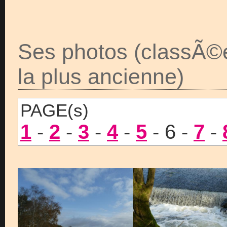
Ses photos (classÃ©
la plus ancienne)
PAGE(s)
1
-
2
-
3
-
4
-
5
- 6 -
7
-