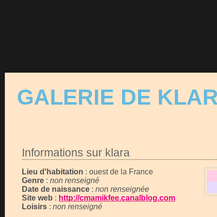
GALERIE DE KLA
Informations sur klara
Lieu d'habitation
: ouest de la France
Genre
:
non renseigné
Date de naissance
:
non renseignée
Site web
:
http://cmamikfee.canalblog.com
Loisirs
:
non renseigné