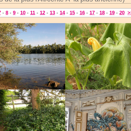
7
-
8
-
9
-
10
-
11
-
12
-
13
-
14
-
15
-
16
-
17
-
18
-
19
-
20
>