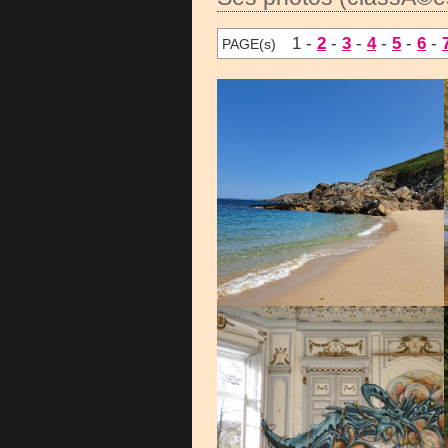
1 -
2
-
3
-
4
-
5
-
6
-
PAGE(s)