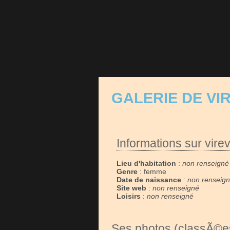
GALERIE DE VI
Informations sur virev
Lieu d'habitation
:
non renseigné
Genre
: femme
Date de naissance
:
non renseig
Site web
:
non renseigné
Loisirs
:
non renseigné
Ses photos (classÃ©es