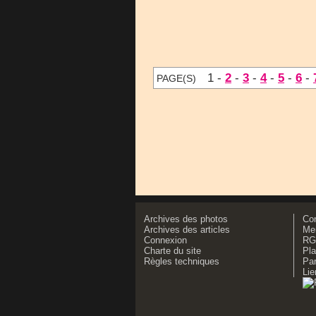
1 -
2
-
3
-
4
-
5
-
6
-
PAGE(S)
Archives des photos
Co
Archives des articles
Men
Connexion
RG
Charte du site
Pla
Règles techniques
Par
Lie