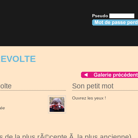
Pseudo
REVOLTE
olte
Son petit mot
Ouvrez les yeux !
née
 de la plus rÃ©cente Ã la plus ancienne)