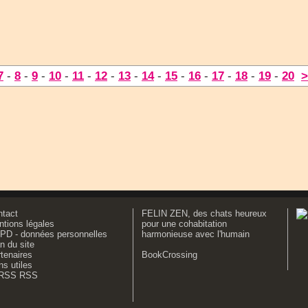
7
-
8
-
9
-
10
-
11
-
12
-
13
-
14
-
15
-
16
-
17
-
18
-
19
-
20
>
ntact
FELIN ZEN, des chats heureux
tions légales
pour une cohabitation
PD - données personnelles
harmonieuse avec l'humain
n du site
tenaires
BookCrossing
ns utiles
RSS