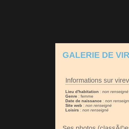
GALERIE DE VI
Informations sur virev
Lieu d'habitation
:
non renseigné
Genre
: femme
Date de naissance
:
non renseig
Site web
:
non renseigné
Loisirs
:
non renseigné
Ses photos (classÃ©es