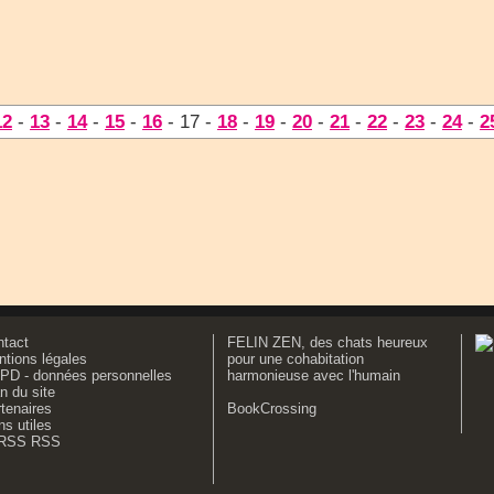
12
-
13
-
14
-
15
-
16
- 17 -
18
-
19
-
20
-
21
-
22
-
23
-
24
-
2
ntact
FELIN ZEN, des chats heureux
tions légales
pour une cohabitation
PD - données personnelles
harmonieuse avec l'humain
n du site
tenaires
BookCrossing
ns utiles
RSS