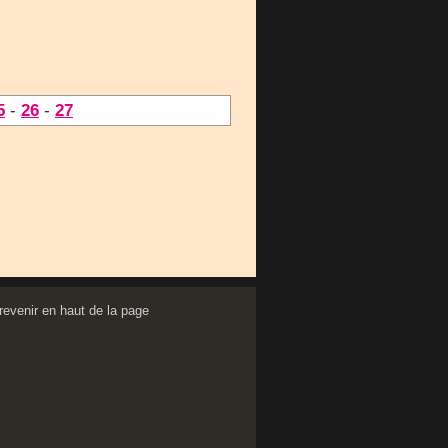
5
-
26
-
27