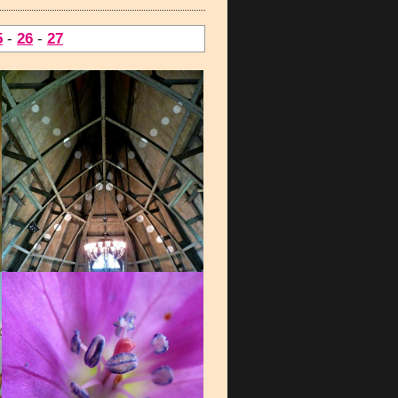
5
-
26
-
27