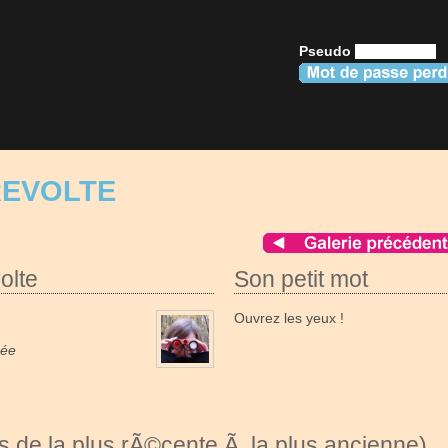
Pseudo
REVOLTE
olte
Son petit mot
Ouvrez les yeux !
née
 de la plus rÃ©cente Ã la plus ancienne)