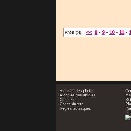
<<
8
-
9
-
10
-
11
-
PAGE(S)
Archives des photos
Co
Archives des articles
Men
Connexion
RG
Charte du site
Pla
Règles techniques
Par
Lie