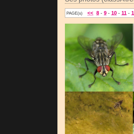
<<
8
-
9
-
10
-
11
-
1
PAGE(s)