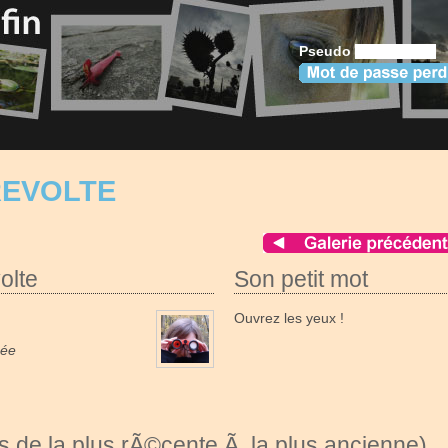
Pseudo
REVOLTE
olte
Son petit mot
Ouvrez les yeux !
née
 de la plus rÃ©cente Ã la plus ancienne)