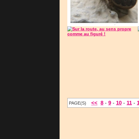
<<
8
-
9
-
10
-
11
-
PAGE(S)