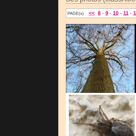
<<
8
-
9
-
10
-
11
-
1
PAGE(s)