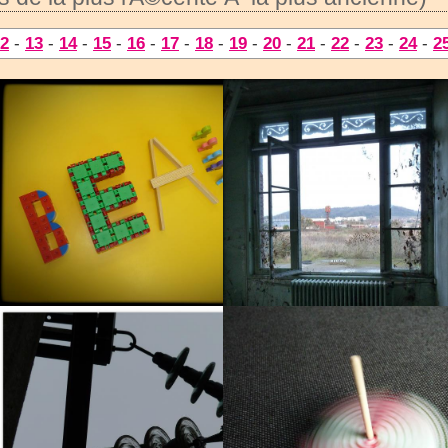
2
-
13
-
14
-
15
-
16
-
17
-
18
-
19
-
20
-
21
-
22
-
23
-
24
-
2