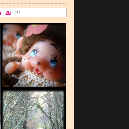
5
-
26
- 27