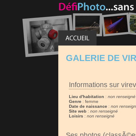
GALERIE DE VI
Informations sur virev
Lieu d'habitation
:
non renseigné
Genre
: femme
Date de naissance
:
non renseig
Site web
:
non renseigné
Loisirs
:
non renseigné
Ses photos (classÃ©es