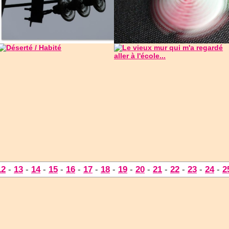
12
-
13
-
14
-
15
-
16
-
17
-
18
-
19
-
20
-
21
-
22
-
23
-
24
-
2