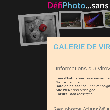
GALERIE DE VI
Informations sur virev
Lieu d'habitation
:
non renseigné
Genre
: femme
Date de naissance
:
non renseig
Site web
:
non renseigné
Loisirs
:
non renseigné
Ses photos (classÃ©es