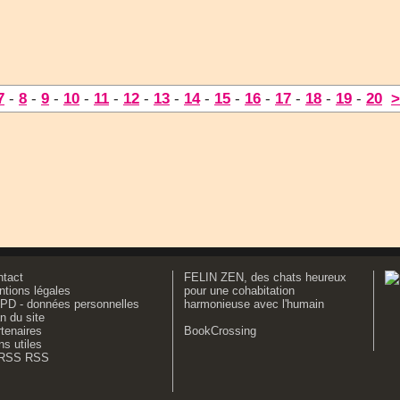
7
-
8
-
9
-
10
-
11
-
12
-
13
-
14
-
15
-
16
-
17
-
18
-
19
-
20
>
ntact
FELIN ZEN, des chats heureux
tions légales
pour une cohabitation
PD - données personnelles
harmonieuse avec l'humain
n du site
tenaires
BookCrossing
ns utiles
RSS