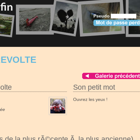
Pseudo
REVOLTE
olte
Son petit mot
Ouvrez les yeux !
née
 de la plus rÃ©cente Ã la plus ancienne)