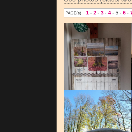
1
-
2
-
3
-
4
- 5 -
6
-
PAGE(s)