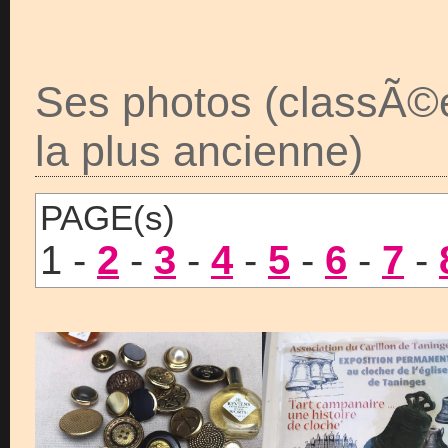
Ses photos (classÃ©
la plus ancienne)
PAGE(s)
1 -
2
-
3
-
4
-
5
-
6
-
7
-