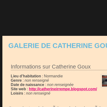
GALERIE DE CATHERINE GO
Informations sur Catherine Goux
Lieu d'habitation
: Normandie
Genre
:
non renseigné
Date de naissance
:
non renseignée
Site web
:
http://catherineirrempe.blogspot.com/
Loisirs
:
non renseigné