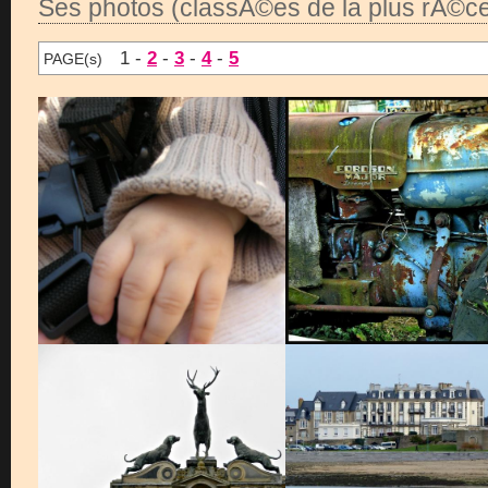
Ses photos (classÃ©es de la plus rÃ©ce
1 -
2
-
3
-
4
-
5
PAGE(s)