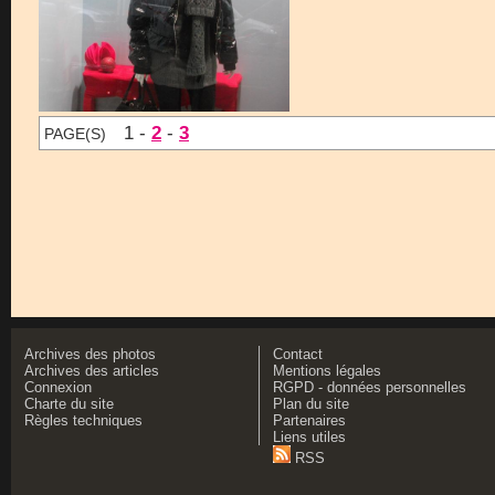
1 -
2
-
3
PAGE(S)
Archives des photos
Contact
Archives des articles
Mentions légales
Connexion
RGPD - données personnelles
Charte du site
Plan du site
Règles techniques
Partenaires
Liens utiles
RSS