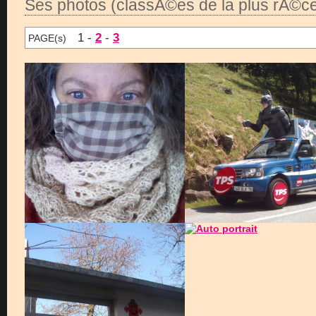
Ses photos (classÃ©es de la plus rÃ©ce
1 -
2
-
3
PAGE(s)