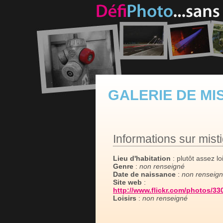
GALERIE DE MI
Informations sur mist
Lieu d'habitation
: plutôt assez lo
Genre
:
non renseigné
Date de naissance
:
non renseig
Site web
:
http://www.flickr.com/photos/3
Loisirs
:
non renseigné