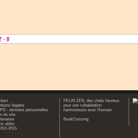
7
-
8
ntact
FELIN ZEN, des chats heureux
tions légales
pour une cohabitation
PD - données personnelles
harmonieuse avec l'humain
n du site
tenaires
BookCrossing
ns utiles
RSS