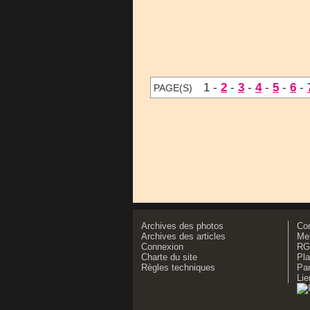
1 -
2
-
3
-
4
-
5
-
6
-
PAGE(S)
Archives des photos
Co
Archives des articles
Men
Connexion
RG
Charte du site
Pla
Règles techniques
Par
Lie