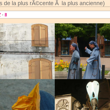
 de la plus rÃ©cente Ã la plus ancienne)
7
-
8