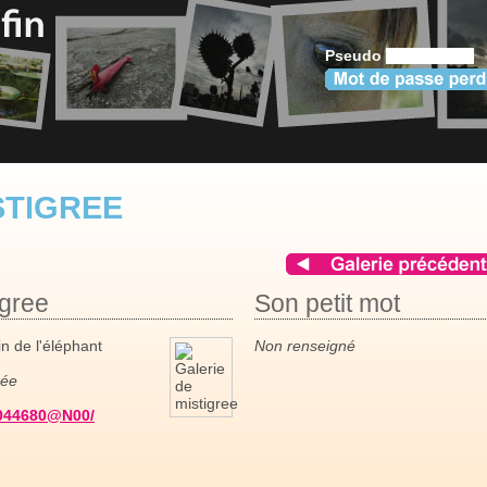
Pseudo
STIGREE
igree
Son petit mot
in de l'éléphant
Non renseigné
née
3044680@N00/