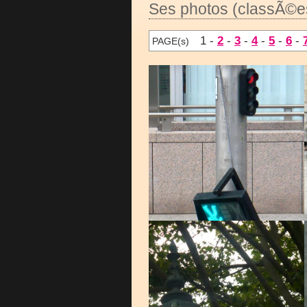
Ses photos (classÃ©es
1 -
2
-
3
-
4
-
5
-
6
-
PAGE(s)