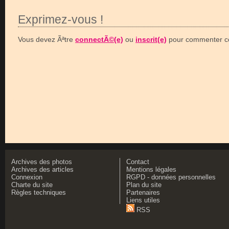
Exprimez-vous !
Vous devez Ãªtre
connectÃ©(e)
ou
inscrit(e)
pour commenter ce
Archives des photos
Contact
Archives des articles
Mentions légales
Connexion
RGPD - données personnelles
Charte du site
Plan du site
Règles techniques
Partenaires
Liens utiles
RSS