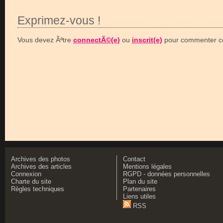
Exprimez-vous !
Vous devez Ãªtre
connectÃ©(e)
ou
inscrit(e)
pour commenter ce
Archives des photos
Contact
Archives des articles
Mentions légales
Connexion
RGPD - données personnelles
Charte du site
Plan du site
Règles techniques
Partenaires
Liens utiles
RSS