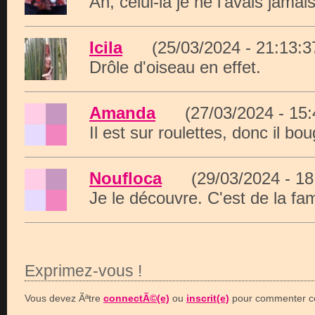
Ah, celui-là je ne l'avais jamais
Icila
(25/03/2024 - 21:13
Drôle d'oiseau en effet.
Amanda
(27/03/2024 - 15
Il est sur roulettes, donc il bo
Noufloca
(29/03/2024 - 1
Je le découvre. C'est de la fa
Exprimez-vous !
Vous devez Ãªtre
connectÃ©(e)
ou
inscrit(e)
pour commenter ce