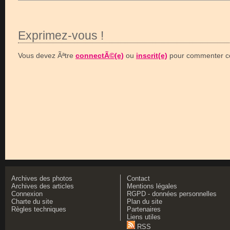
Exprimez-vous !
Vous devez Ãªtre
connectÃ©(e)
ou
inscrit(e)
pour commenter ce
Archives des photos
Contact
Archives des articles
Mentions légales
Connexion
RGPD - données personnelles
Charte du site
Plan du site
Règles techniques
Partenaires
Liens utiles
RSS