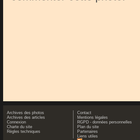
Archives des photos
Contact
Archives des articles
Mentions légales
Connexion
RGPD - données personnelles
Charte du site
Plan du site
Règles techniques
Partenaires
Liens utiles