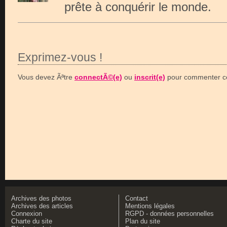
prête à conquérir le monde.
Exprimez-vous !
Vous devez Ãªtre
connectÃ©(e)
ou
inscrit(e)
pour commenter ce
Archives des photos
Contact
Archives des articles
Mentions légales
Connexion
RGPD - données personnelles
Charte du site
Plan du site