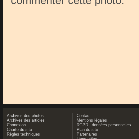
commenter cette photo.
Archives des photos
Contact
Archives des articles
Mentions légales
Connexion
RGPD - données personnelles
Charte du site
Plan du site
Règles techniques
Partenaires
Liens utiles