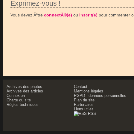
Exprimez-vous !
Vous devez Ãªtre
connectÃ©(e)
ou
inscrit(e)
pour commenter ce
Archives des photos
Contact
Archives des articles
Mentions légales
Connexion
RGPD - données personnelles
Charte du site
Plan du site
Règles techniques
Partenaires
Liens utiles
RSS