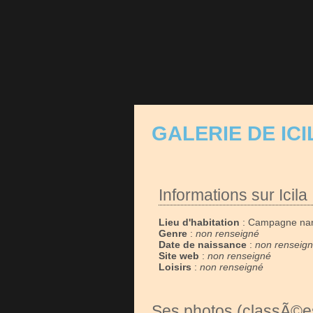
GALERIE DE ICI
Informations sur Icila
Lieu d'habitation
: Campagne nan
Genre
:
non renseigné
Date de naissance
:
non renseig
Site web
:
non renseigné
Loisirs
:
non renseigné
Ses photos (classÃ©es