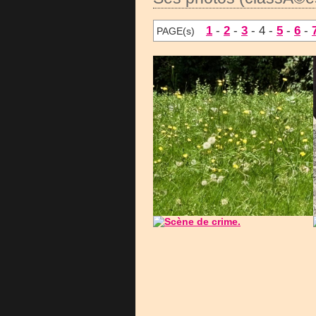
1
-
2
-
3
- 4 -
5
-
6
-
PAGE(s)