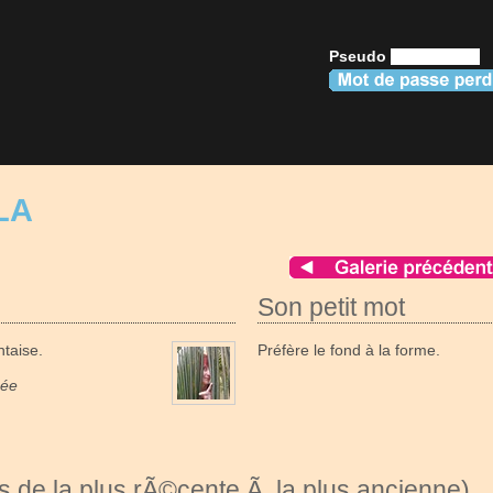
Pseudo
LA
Son petit mot
taise.
Préfère le fond à la forme.
née
 de la plus rÃ©cente Ã la plus ancienne)