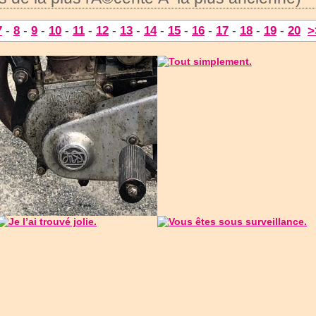
7
-
8
-
9
-
10
-
11
-
12
-
13
-
14
-
15
-
16
-
17
-
18
-
19
-
20
>