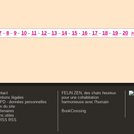
7
-
8
-
9
-
10
-
11
-
12
-
13
-
14
-
15
-
16
-
17
-
18
-
19
-
20
>
ntact
FELIN ZEN, des chats heureux
tions légales
pour une cohabitation
PD - données personnelles
harmonieuse avec l'humain
n du site
tenaires
BookCrossing
ns utiles
RSS