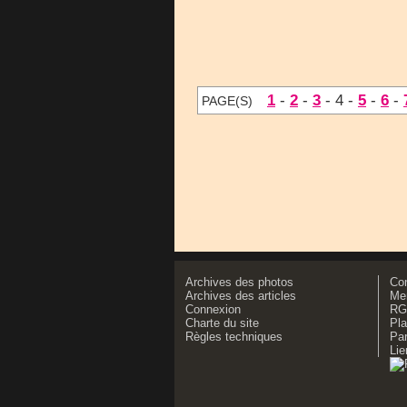
1
-
2
-
3
- 4 -
5
-
6
-
PAGE(S)
Archives des photos
Co
Archives des articles
Men
Connexion
RG
Charte du site
Pla
Règles techniques
Par
Lie