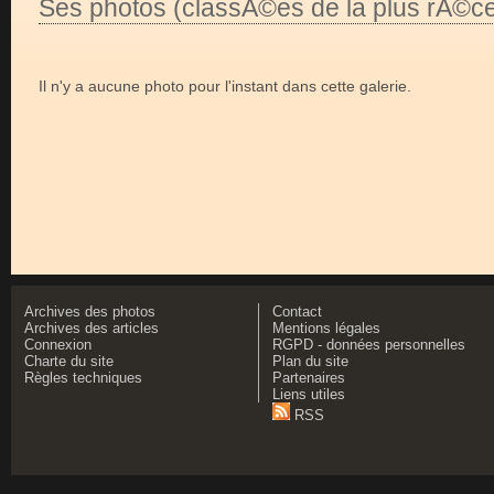
Ses photos (classÃ©es de la plus rÃ©ce
Il n'y a aucune photo pour l'instant dans cette galerie.
Archives des photos
Contact
Archives des articles
Mentions légales
Connexion
RGPD - données personnelles
Charte du site
Plan du site
Règles techniques
Partenaires
Liens utiles
RSS