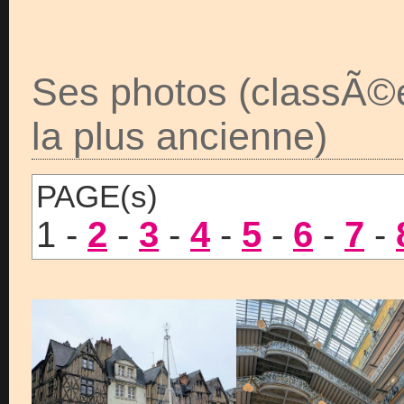
Ses photos (classÃ©
la plus ancienne)
PAGE(s)
1 -
2
-
3
-
4
-
5
-
6
-
7
-