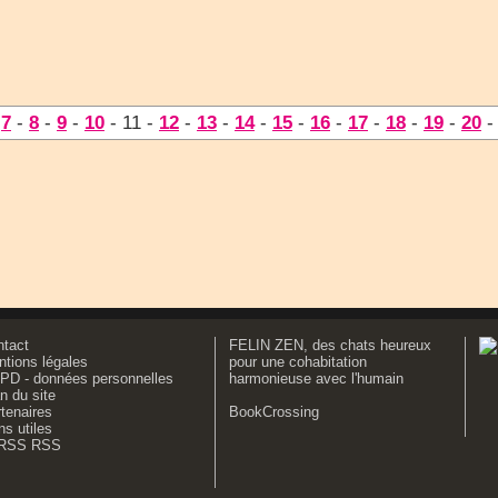
-
7
-
8
-
9
-
10
- 11 -
12
-
13
-
14
-
15
-
16
-
17
-
18
-
19
-
20
ntact
FELIN ZEN, des chats heureux
tions légales
pour une cohabitation
PD - données personnelles
harmonieuse avec l'humain
n du site
tenaires
BookCrossing
ns utiles
RSS