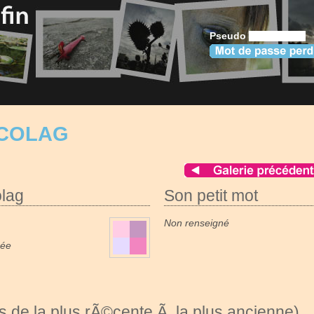
Pseudo
YCOLAG
olag
Son petit mot
Non renseigné
née
 de la plus rÃ©cente Ã la plus ancienne)