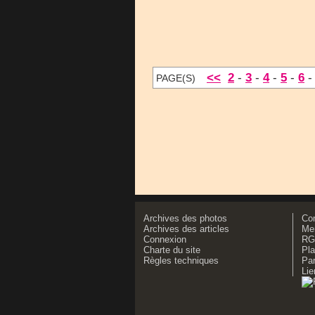
<<
2
-
3
-
4
-
5
-
6
PAGE(S)
Archives des photos
Co
Archives des articles
Men
Connexion
RG
Charte du site
Pla
Règles techniques
Par
Lie