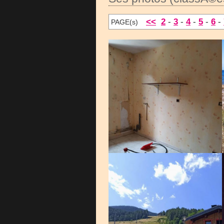
<<
2
-
3
-
4
-
5
-
6
-
PAGE(s)