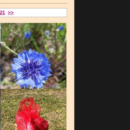
21
>>