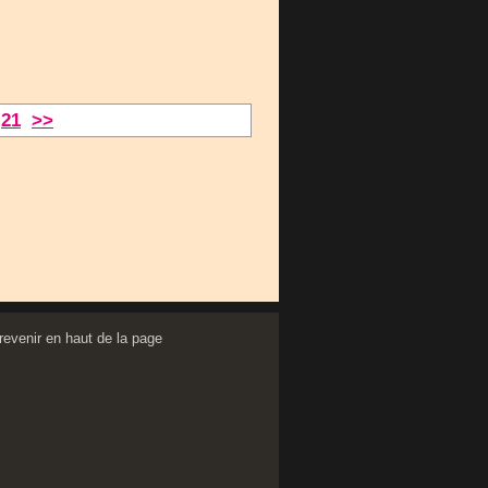
-
21
>>