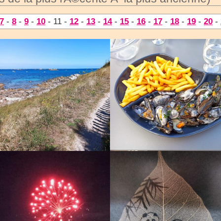
7
-
8
-
9
-
10
- 11 -
12
-
13
-
14
-
15
-
16
-
17
-
18
-
19
-
20
-