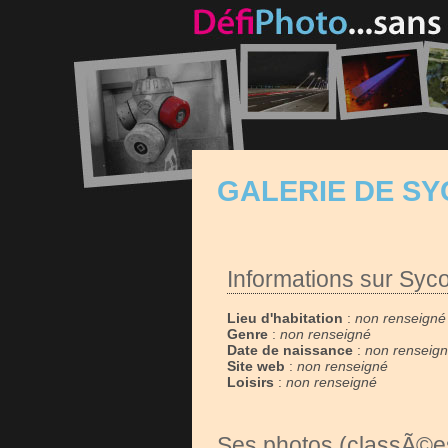
GALERIE DE S
Informations sur Syc
Lieu d'habitation
:
non renseigné
Genre
:
non renseigné
Date de naissance
:
non renseig
Site web
:
non renseigné
Loisirs
:
non renseigné
Ses photos (classÃ©es