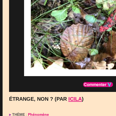
ÉTRANGE, NON ? (PAR
ICILA
)
THÈME
:
Phénomène