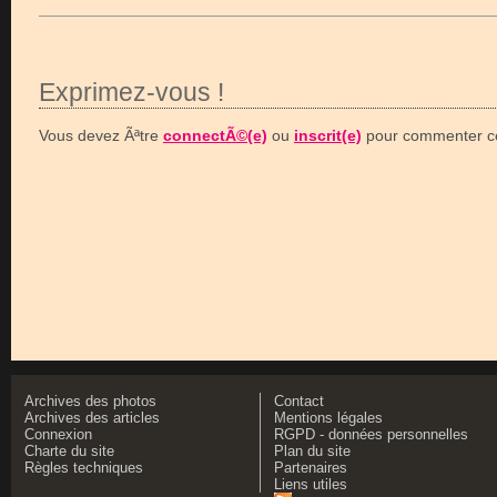
Exprimez-vous !
Vous devez Ãªtre
connectÃ©(e)
ou
inscrit(e)
pour commenter ce
Archives des photos
Contact
Archives des articles
Mentions légales
Connexion
RGPD - données personnelles
Charte du site
Plan du site
Règles techniques
Partenaires
Liens utiles