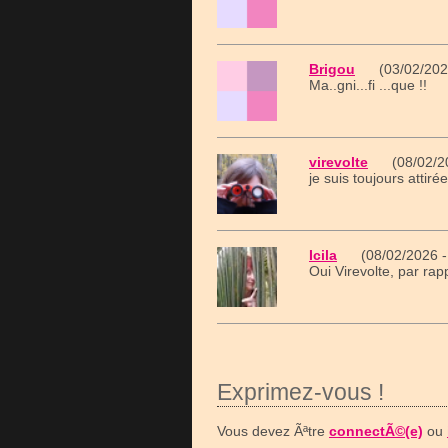
Brigou
(03/02/202
Ma..gni...fi ...que !!
virevolte
(08/02/20
je suis toujours attir
Icila
(08/02/2026 -
Oui Virevolte, par rap
Exprimez-vous !
Vous devez Ãªtre
connectÃ©(e)
ou