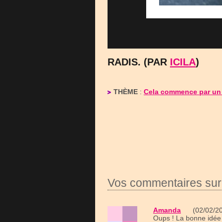
RADIS. (PAR
ICILA
)
THÈME
:
Cela commence par un
Vos commentaires sur
Amanda
(02/02/20
Oups ! La bonne idée 