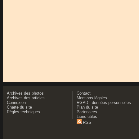
Archives des photos
Contact
Archives des articles
Mentions légales
Connexion
RGPD - données personnelles
Charte du site
Plan du site
Règles techniques
Partenaires
Liens utiles
RSS