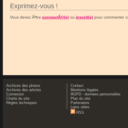
Exprimez-vous !
Vous devez Ãªtre
connectÃ©(e)
ou
inscrit(e)
pour commenter ce
Archives des photos
Contact
Archives des articles
Mentions légales
Connexion
RGPD - données personnelles
Charte du site
Plan du site
Règles techniques
Partenaires
Liens utiles
RSS