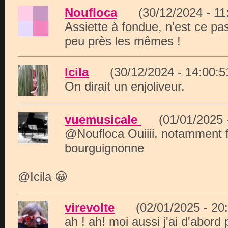
Noufloca
(30/12/2024 - 1
Assiette à fondue, n'est ce pa
peu près les mêmes !
Icila
(30/12/2024 - 14:00
On dirait un enjoliveur.
vuemusicale
(01/01/2025 
@Noufloca Ouiiii, notamment 
bourguignonne
@Icila 😀
virevolte
(02/01/2025 - 2
ah ! ah! moi aussi j'ai d'abord