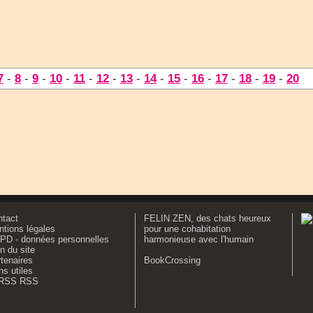
7
-
8
-
9
-
10
-
11
-
12
-
13
-
14
-
15
-
16
-
17
-
18
-
19
-
20
ntact
FELIN ZEN, des chats heureux
tions légales
pour une cohabitation
PD - données personnelles
harmonieuse avec l'humain
n du site
tenaires
BookCrossing
ns utiles
RSS