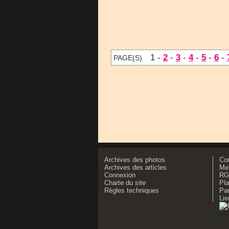
1 -
2
-
3
-
4
-
5
-
6
-
PAGE(S)
Archives des photos
Co
Archives des articles
Men
Connexion
RG
Charte du site
Pla
Règles techniques
Par
Lie