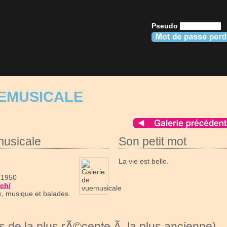
Pseudo
UEMUSICALE
musicale
Son petit mot
La vie est belle.
 1950
.ch/
x, musique et balades.
 de la plus rÃ©cente Ã la plus ancienne)