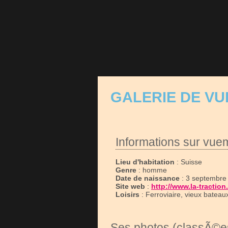
GALERIE DE V
Informations sur vue
Lieu d'habitation
: Suisse
Genre
: homme
Date de naissance
: 3 septembre
Site web
:
http://www.la-traction
Loisirs
: Ferroviaire, vieux bateau
Ses photos (classÃ©es