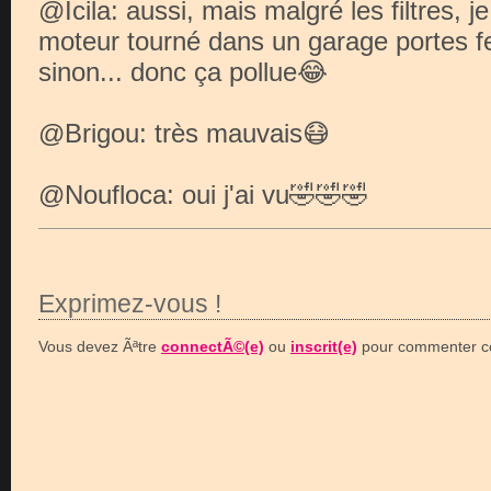
@Icila: aussi, mais malgré les filtres, 
moteur tourné dans un garage portes 
sinon... donc ça pollue😂
@Brigou: très mauvais😷
@Noufloca: oui j'ai vu🤣🤣🤣
Exprimez-vous !
Vous devez Ãªtre
connectÃ©(e)
ou
inscrit(e)
pour commenter ce