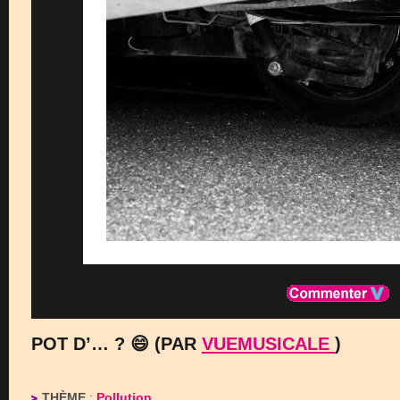
POT D’… ? 😄 (PAR
VUEMUSICALE
)
THÈME
:
Pollution