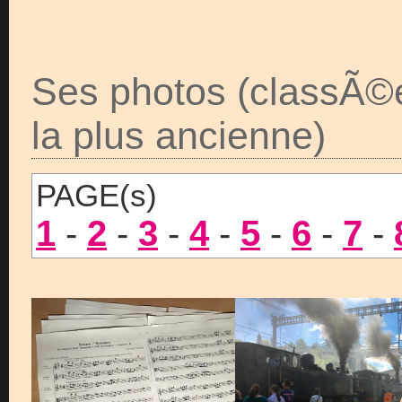
Ses photos (classÃ©
la plus ancienne)
PAGE(s)
1
-
2
-
3
-
4
-
5
-
6
-
7
-