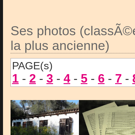
Ses photos (classÃ©
la plus ancienne)
PAGE(s)
1
-
2
-
3
-
4
-
5
-
6
-
7
-