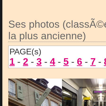
Ses photos (classÃ©
la plus ancienne)
PAGE(s)
1
-
2
-
3
-
4
-
5
-
6
-
7
-