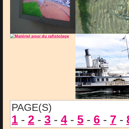
PAGE(S)
1
-
2
-
3
-
4
-
5
-
6
-
7
-