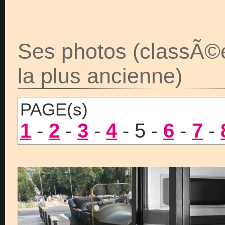
Ses photos (classÃ©
la plus ancienne)
PAGE(s)
1
-
2
-
3
-
4
- 5 -
6
-
7
-