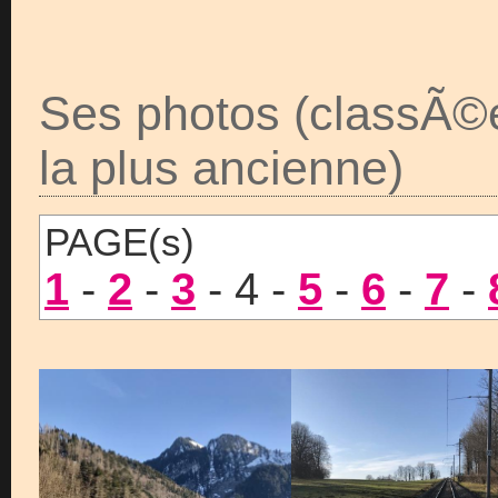
Ses photos (classÃ©
la plus ancienne)
PAGE(s)
1
-
2
-
3
- 4 -
5
-
6
-
7
-