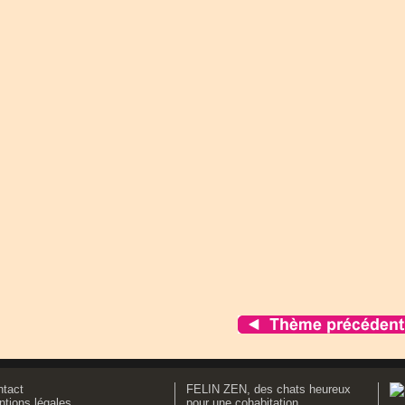
ntact
FELIN ZEN, des chats heureux
tions légales
pour une cohabitation