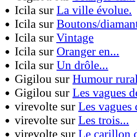
Icila
sur
La ville évolue.
Icila
sur
Boutons/diamant
Icila
sur
Vintage
Icila
sur
Oranger en...
Icila
sur
Un drôle...
Gigilou
sur
Humour rura
Gigilou
sur
Les vagues de
virevolte
sur
Les vagues d
virevolte
sur
Les trois...
virevolte
sur
Le carillon d