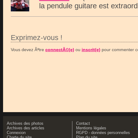
la pendule guitare est extraordi
Exprimez-vous !
Vous devez Ãªtre
connectÃ©(e)
ou
inscrit(e)
pour commenter ce
Archives des photos
Contact
Archives des articles
Mentions légales
Connexion
RGPD - données personnelles
Charte du site
Plan du site