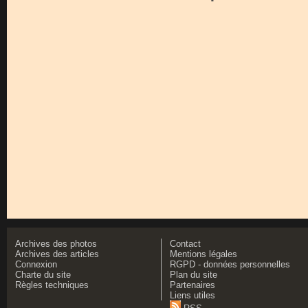
Archives des photos
Contact
Archives des articles
Mentions légales
Connexion
RGPD - données personnelles
Charte du site
Plan du site
Règles techniques
Partenaires
Liens utiles