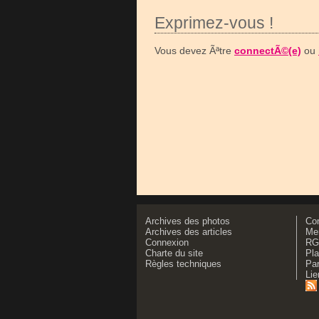
Exprimez-vous !
Vous devez Ãªtre
connectÃ©(e)
ou
Archives des photos
Co
Archives des articles
Men
Connexion
RG
Charte du site
Pla
Règles techniques
Par
Lie