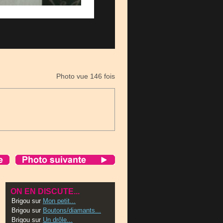
Photo vue 146 fois
ON EN DISCUTE...
Brigou
sur
Mon petit...
Brigou
sur
Boutons/diamants...
Brigou
sur
Un drôle...