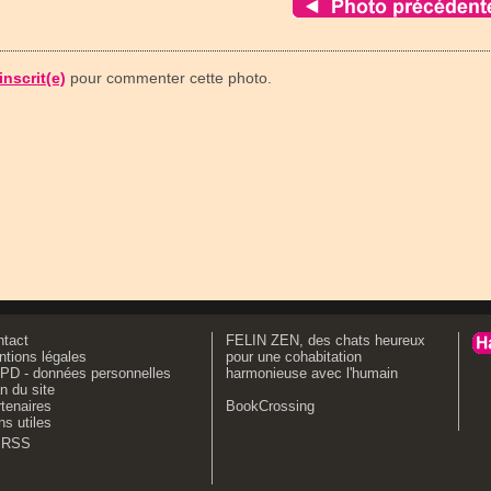
inscrit(e)
pour commenter cette photo.
ntact
FELIN ZEN, des chats heureux
tions légales
pour une cohabitation
PD - données personnelles
harmonieuse avec l'humain
n du site
tenaires
BookCrossing
ns utiles
RSS