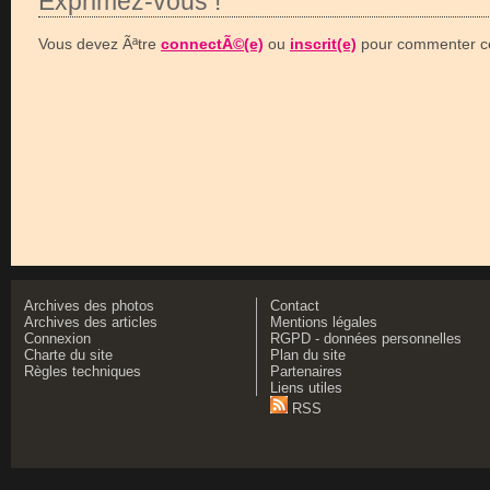
Exprimez-vous !
Vous devez Ãªtre
connectÃ©(e)
ou
inscrit(e)
pour commenter ce
Archives des photos
Contact
Archives des articles
Mentions légales
Connexion
RGPD - données personnelles
Charte du site
Plan du site
Règles techniques
Partenaires
Liens utiles
RSS