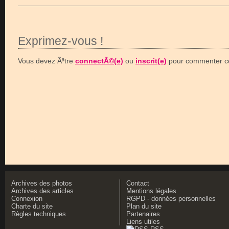
Exprimez-vous !
Vous devez Ãªtre
connectÃ©(e)
ou
inscrit(e)
pour commenter ce
Archives des photos
Contact
Archives des articles
Mentions légales
Connexion
RGPD - données personnelles
Charte du site
Plan du site
Règles techniques
Partenaires
Liens utiles