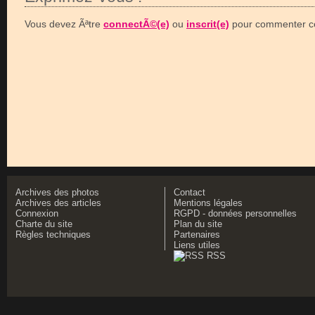
Vous devez Ãªtre
connectÃ©(e)
ou
inscrit(e)
pour commenter ce
Archives des photos
Contact
Archives des articles
Mentions légales
Connexion
RGPD - données personnelles
Charte du site
Plan du site
Règles techniques
Partenaires
Liens utiles
RSS