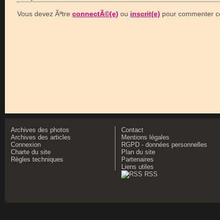
Vous devez Ãªtre
connectÃ©(e)
ou
inscrit(e)
pour commenter ce
Archives des photos
Contact
Archives des articles
Mentions légales
Connexion
RGPD - données personnelles
Charte du site
Plan du site
Règles techniques
Partenaires
Liens utiles
RSS