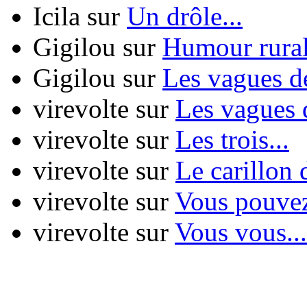
Icila
sur
Un drôle...
Gigilou
sur
Humour rura
Gigilou
sur
Les vagues de
virevolte
sur
Les vagues d
virevolte
sur
Les trois...
virevolte
sur
Le carillon d
virevolte
sur
Vous pouvez
virevolte
sur
Vous vous...