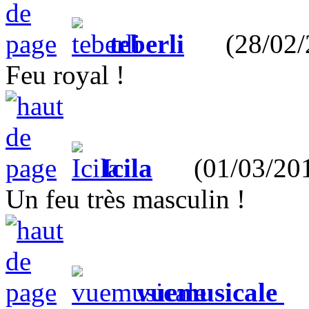
teberli
(28/02/2
Feu royal !
Icila
(01/03/201
Un feu très masculin !
vuemusicale
(