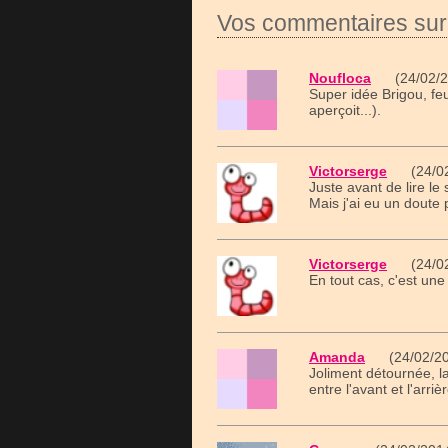
Vos commentaires sur 
Noufloca
(24/02/20
Super idée Brigou, feu
aperçoit...).
Victorserge
(24/02/
Juste avant de lire le 
Mais j'ai eu un doute 
Victorserge
(24/02/
En tout cas, c'est une
Amanda
(24/02/20
Joliment détournée, la
entre l'avant et l'arriè