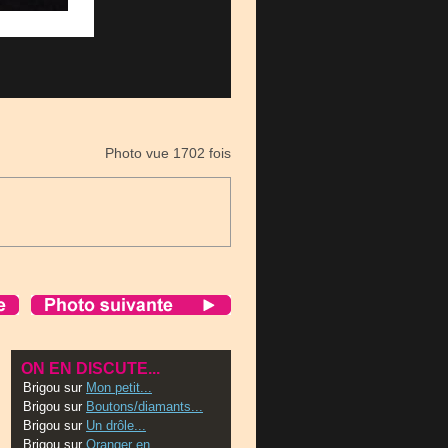
Photo vue 1702 fois
ON EN DISCUTE...
Brigou
sur
Mon petit...
Brigou
sur
Boutons/diamants...
Brigou
sur
Un drôle...
Brigou
sur
Oranger en...