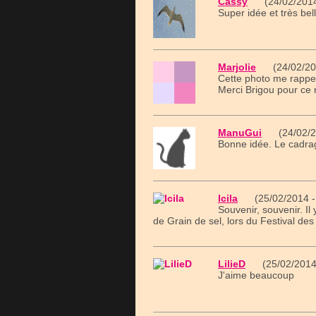
Cassy
(24/02/2014
Super idée et très bel
Marjolie
(24/02/201
Cette photo me rappel
Merci Brigou pour ce 
ManuGui
(24/02/20
Bonne idée. Le cadrag
Icila
(25/02/2014 -
Souvenir, souvenir. Il
de Grain de sel, lors du Festival d
LilieD
(25/02/2014
J'aime beaucoup