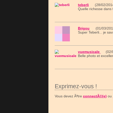
teberli
(28/02/2014
Quelle richesse dans to
Brigou
(01/03/201
Super Teberli... je sava
vuemusicale
(02/0
Belle photo et excelle
Exprimez-vous !
Vous devez Ãªtre
connectÃ©(e)
ou