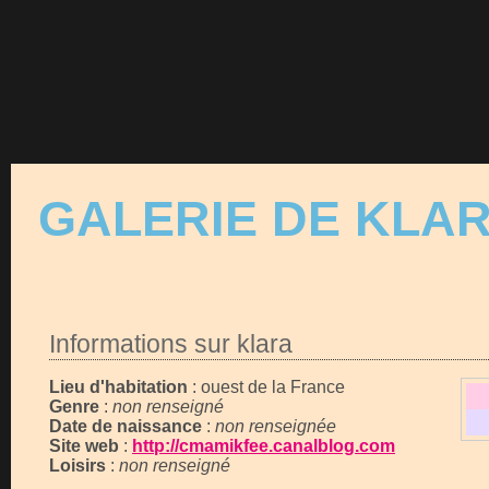
GALERIE DE KLA
Informations sur klara
Lieu d'habitation
: ouest de la France
Genre
:
non renseigné
Date de naissance
:
non renseignée
Site web
:
http://cmamikfee.canalblog.com
Loisirs
:
non renseigné