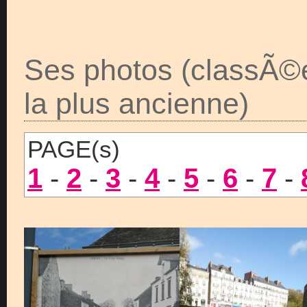
Ses photos (classÃ©
la plus ancienne)
PAGE(s)
1
-
2
-
3
-
4
-
5
-
6
-
7
-